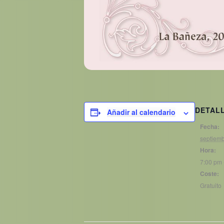
DETAL
Añadir al calendario
Fecha:
septiemb
Hora:
7:00 pm 
Coste:
Gratuito