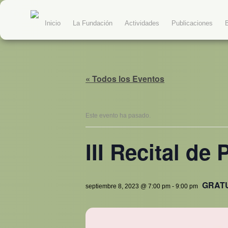
Inicio
La Fundación
Actividades
Publicaciones
« Todos los Eventos
Este evento ha pasado.
III Recital de 
GRAT
septiembre 8, 2023 @ 7:00 pm
-
9:00 pm