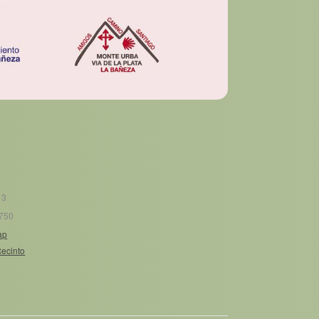
13
750
ap
Recinto