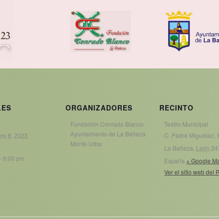
LES
ORGANIZADORES
RECINTO
Fundación Conrado Blanco
Teatro Municipal
Ayuntamiento de La Bañeza
re 8, 2023
C. Padre Miguélez, 
Monte Urba
La Bañeza
,
León
24
- 9:00 pm
España
+ Google M
Ver el sitio web del 