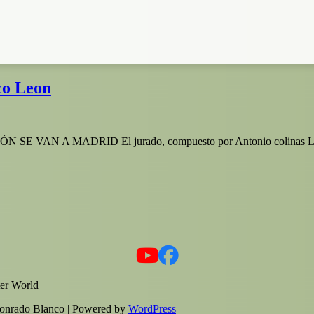
co Leon
 MADRID El jurado, compuesto por Antonio colinas Lobato, Fe
er World
onrado Blanco | Powered by
WordPress