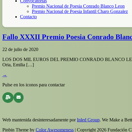
Convocatorias
Premio Nacional de Poesia Conrado Blanco Leon
Premio Nacional de Poesia Infantil Charo Gonzalez
Contacto
Fallo XXXII Premio Poesia Conrado Blan
22 de julio de 2020
LOS DOS MIL EUROS DEL PREMIO CONRADO BLANCO LEÓN SE VAN A
Oria, Emilia […]
→
Pulse en los iconos para contactar
Web mantenida desinteresadamente por
Inled Group
. We Make a Bett
Pinbin Theme by
Color Awesomeness
| Copyright 2026 Fundación C